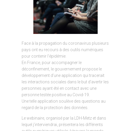
Face à la propagation du coronavirus plusieurs
pays ont eu recours à des outils numériques
pour contenir l’épidémie.
En France, pour accompagner le
déconfinement, le gouvernement propose le
développement d’une application qui tracerait
les interactions sociales dans le but d’avertir les
personnes ayant été en contact avec une
personne testée positive au Covid-19.
Une telle application soulève des questions au
regard de la protection des données.
Le webinaire, organisé par la LDH-Metz et dans
lequel j’interviendrai, présentera les différents
outils numériques utilisés à travers le monde,