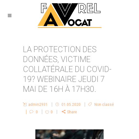
LA PROTECTION DES
DONNÉES, VICTIME
COLLATÉRALE DU COVID-
19? WEBINAIRE JEUDI 7
MAI DE 16H À 17H30.
admin2931
01.05.2020
Non classé
0
0
Share