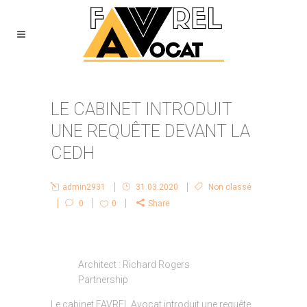
LE CABINET INTRODUIT
UNE REQUÊTE DEVANT LA
CEDH
admin2931
31.03.2020
Non classé
0
0
Share
Architect : Richard Rogers
Partnership
Le cabinet FAVREL Avocat introduit une requête