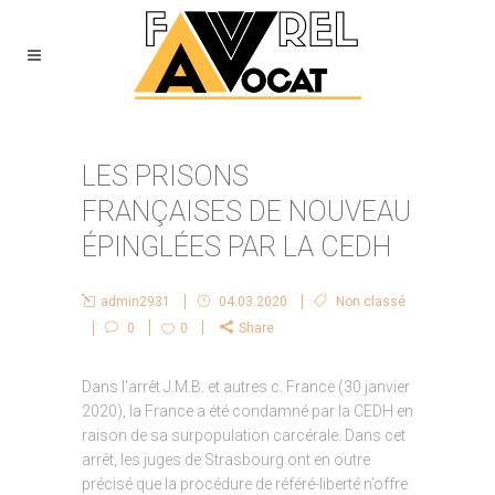
LES PRISONS
FRANÇAISES DE NOUVEAU
ÉPINGLÉES PAR LA CEDH
admin2931
04.03.2020
Non classé
0
0
Share
Dans l’arrêt J.M.B. et autres c. France (30 janvier
2020), la France a été condamné par la CEDH en
raison de sa surpopulation carcérale. Dans cet
arrêt, les juges de Strasbourg ont en outre
précisé que la procédure de référé-liberté n’offre