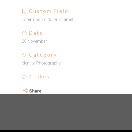
Custom Field
Lorem ipsum dolor sit amet
Date
20 November
Category
Identity, Photography
2
Likes
Share